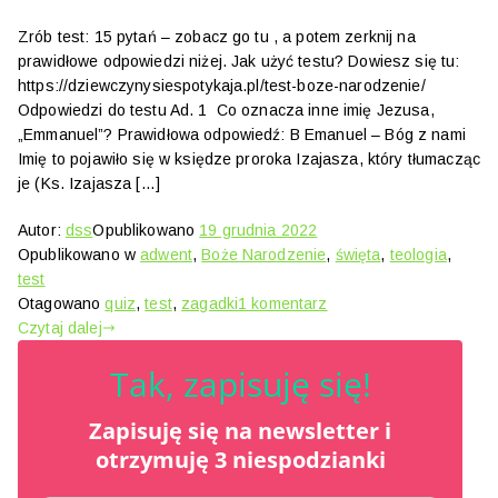
Zrób test: 15 pytań – zobacz go tu , a potem zerknij na
prawidłowe odpowiedzi niżej. Jak użyć testu? Dowiesz się tu:
https://dziewczynysiespotykaja.pl/test-boze-narodzenie/
Odpowiedzi do testu Ad. 1 Co oznacza inne imię Jezusa,
„Emmanuel”? Prawidłowa odpowiedź: B Emanuel – Bóg z nami
Imię to pojawiło się w księdze proroka Izajasza, który tłumacząc
je (Ks. Izajasza […]
Autor:
dss
Opublikowano
19 grudnia 2022
Opublikowano w
adwent
,
Boże Narodzenie
,
święta
,
teologia
,
test
do
Otagowano
quiz
,
test
,
zagadki
1 komentarz
Test
Czytaj dalej
Boże
Tak, zapisuję się!
Narodzenie
–
Zapisuję się na newslet
odpowiedzi
ter
i
otrzymuję 3 niespodzianki