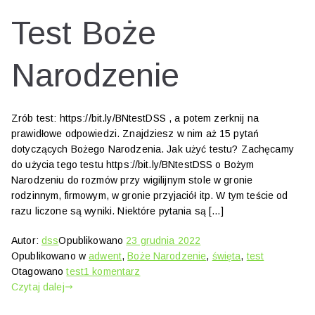
Test Boże
Narodzenie
Zrób test: https://bit.ly/BNtestDSS , a potem zerknij na
prawidłowe odpowiedzi. Znajdziesz w nim aż 15 pytań
dotyczących Bożego Narodzenia. Jak użyć testu? Zachęcamy
do użycia tego testu https://bit.ly/BNtestDSS o Bożym
Narodzeniu do rozmów przy wigilijnym stole w gronie
rodzinnym, firmowym, w gronie przyjaciół itp. W tym teście od
razu liczone są wyniki. Niektóre pytania są […]
Autor:
dss
Opublikowano
23 grudnia 2022
Opublikowano w
adwent
,
Boże Narodzenie
,
święta
,
test
do
Otagowano
test
1 komentarz
Test
Czytaj dalej
Boże