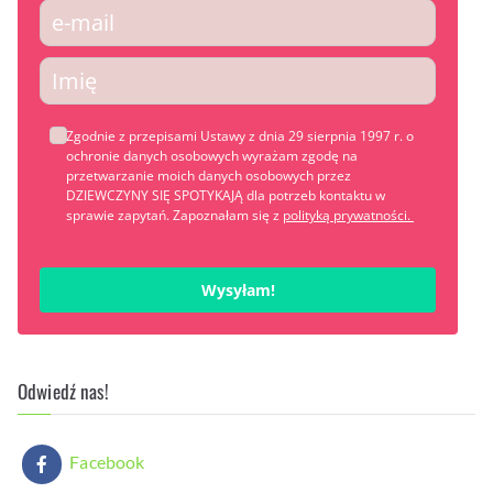
Zgodnie z przepisami Ustawy z dnia 29 sierpnia 1997 r. o
ochronie danych osobowych wyrażam zgodę na
przetwarzanie moich danych osobowych przez
DZIEWCZYNY SIĘ SPOTYKAJĄ dla potrzeb kontaktu w
sprawie zapytań. Zapoznałam się z
polityką prywatności.
Wysyłam!
Odwiedź nas!
Facebook