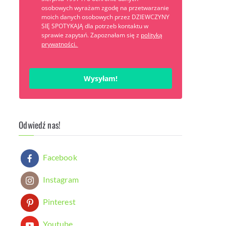
osobowych wyrażam zgodę na przetwarzanie
moich danych osobowych przez DZIEWCZYNY
SIĘ SPOTYKAJĄ dla potrzeb kontaktu w
sprawie zapytań. Zapoznałam się z
polityką
prywatności.
Wysyłam!
Odwiedź nas!
Facebook
Instagram
Pinterest
Youtube