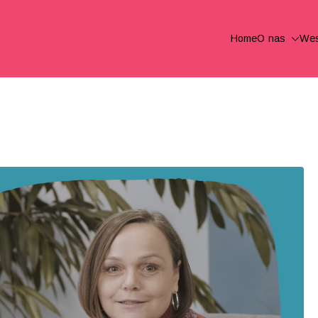
Home
O nas
Wes