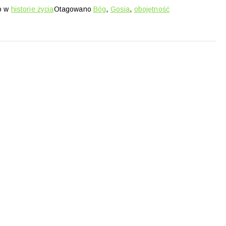
o w
historie życia
Otagowano
Bóg
,
Gosia
,
obojętność