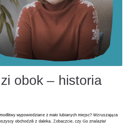
i obok – historia
y modlitwy wypowiedziane z mało lubianych miejsc? Wzruszająca
wszyscy obchodzili z daleka. Zobaczcie, czy Go znalazła!