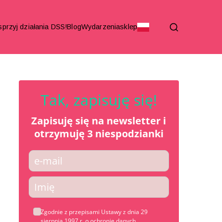
przyj działania DSS!
Blog
Wydarzenia
sklep
Tak, zapisuję się!
Zapisuję się na newslet
ter
i
otrzymuję 3 niespodzianki
Zgodnie z przepisami Ustawy z dnia 29
sierpnia 1997 r. o ochronie danych