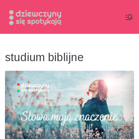
Przejdź
do
treści
studium biblijne