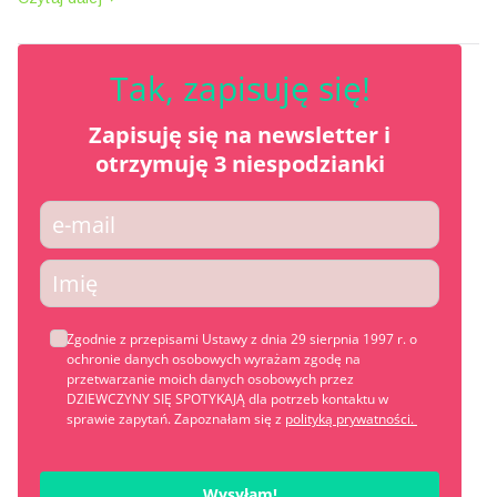
Tak, zapisuję się!
Zapisuję się na newslet
ter
i
otrzymuję 3 niespodzianki
Zgodnie z przepisami Ustawy z dnia 29 sierpnia 1997 r. o
ochronie danych osobowych wyrażam zgodę na
przetwarzanie moich danych osobowych przez
DZIEWCZYNY SIĘ SPOTYKAJĄ dla potrzeb kontaktu w
sprawie zapytań. Zapoznałam się z
polityką prywatności.
Wysyłam!