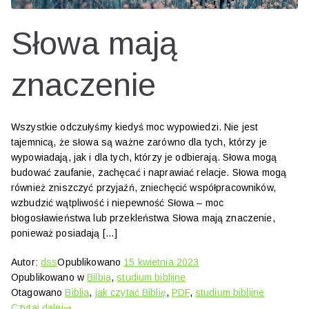
Słowa mają
znaczenie
Wszystkie odczułyśmy kiedyś moc wypowiedzi. Nie jest
tajemnicą, że słowa są ważne zarówno dla tych, którzy je
wypowiadają, jak i dla tych, którzy je odbierają. Słowa mogą
budować zaufanie, zachęcać i naprawiać relacje. Słowa mogą
również zniszczyć przyjaźń, zniechęcić współpracowników,
wzbudzić wątpliwość i niepewność Słowa – moc
błogosławieństwa lub przekleństwa Słowa mają znaczenie,
ponieważ posiadają […]
Autor:
dss
Opublikowano
15 kwietnia 2023
Opublikowano w
Bilbia
,
studium biblijne
Otagowano
Biblia
,
jak czytać Biblię
,
PDF
,
studium biblijne
Czytaj dalej